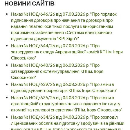
НОВИНИ САЙТІВ
Наказ № НОД/646/26 від 07.08.2026 р. "Про порядок
підписання договорів про навчання та договорів про
надання платної освітньої послуги з використанням
програмного забезпечення «Система електронного
підписання документів "KPI Sign"»"
Наказ № НОД/644/26 від 07.08.2026 р. "Про
затвердження складу Акредитаційної комісії КПІ ім. Ігоря
Сікорського"
Наказ № НОД/640/26 від 06.08.2026 р. "Про
затвердження системи управління КПІ ім. Ігоря
Сікорського"
Наказ № НОД/639/26 від 06.08.2026 р. "Про зміни в
підпорядкуванні проректорів КПІ ім. Ігоря Сікорського"
Наказ № НОД/635/26 від 04.08.2026 р. "Про зміни в
організаційній структурі навчально-наукового інституту
атомної та теплової енергетики КПІ ім. Ігоря Сікорського"
Наказ № НОД/634/26 від 04.08.2026 р. "Про розподіл
ліцензованих обсягів на підготовку здобувачів за рівнями
вищої освіти в КПІ ім. Ігоря Сікорського та закріплення їх